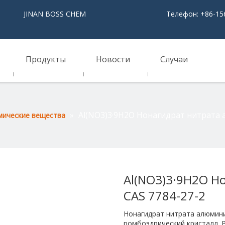
NAN BOSS CHEM
Телефон: +86-15
Продукты
Новости
Случаи
»
Al(NO3)3·9H2O Нонагидрат нитрата 
мические вещества
Al(NO3)3·9H2O Н
CAS 7784-27-2
Нонагидрат нитрата алюмин
ромбоэдрический кристалл. Р