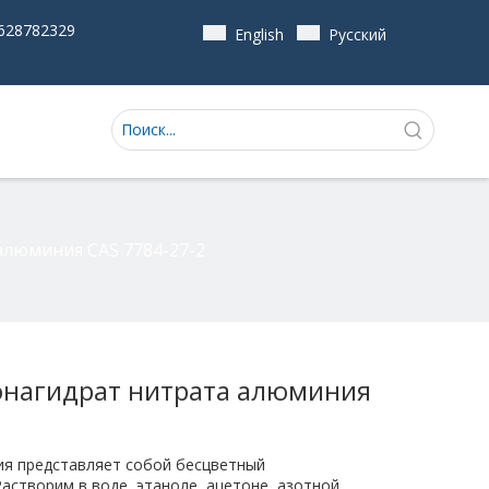
628782329
English
Pусский
алюминия CAS 7784-27-2
онагидрат нитрата алюминия
ия представляет собой бесцветный
астворим в воде, этаноле, ацетоне, азотной