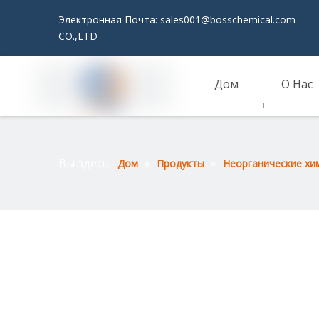
Электронная Почта:
sales001@bosschemical.com
JI
CO.,LTD
Дом
О Нас
Связаться С Нами
Вы здесь:
»
»
Дом
Продукты
Неорганические хи