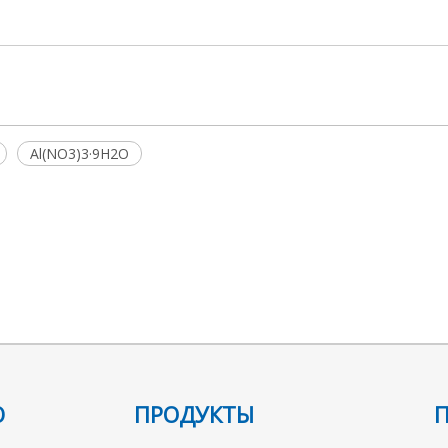
Al(NO3)3·9H2O
Ю
ПРОДУКТЫ