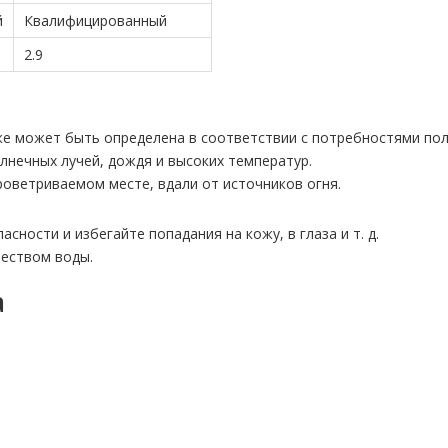
й
Квалифицированный
2.9
кже может быть определена в соответствии с потребностями по
нечных лучей, дождя и высоких температур.
роветриваемом месте, вдали от источников огня.
ности и избегайте попадания на кожу, в глаза и т. д.
еством воды.
а