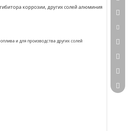
нгибитора коррозии, других солей алюминия
+86-531
sales00
оплива и для производства других солей
156287
+86-15
183501