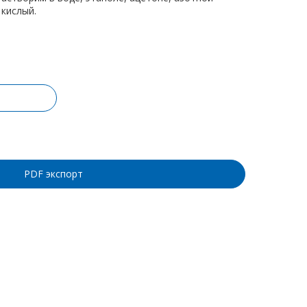
 кислый.
ину
PDF экспорт