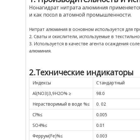
Нонагидрат нитрата алюминия применяется 
и как посол в атомной промышленности.
Нитрат алюминия в основном используется для пр
2. Сваты и окислители, используемые в текстильн
3. Используется в качестве агента осаждения сол
алюминия.
2.Технические индикаторы
Индексы
Стандартный
Al(NO3)3,9H2O% ≥
98.0
Нерастворимый в воде %≤
0. 02
Cl%≤
0.005
SO4%≤
0.01
Феррум(Fe)%≤
0.003