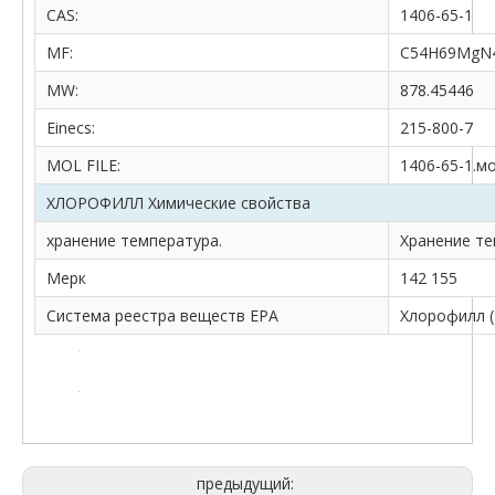
CAS:
1406-65-1
MF:
C54H69MgN
MW:
878.45446
Einecs:
215-800-7
MOL FILE:
1406-65-1.м
ХЛОРОФИЛЛ Химические свойства
хранение температура.
Хранение тем
Мерк
142 155
Система реестра веществ EPA
Хлорофилл (
предыдущий: