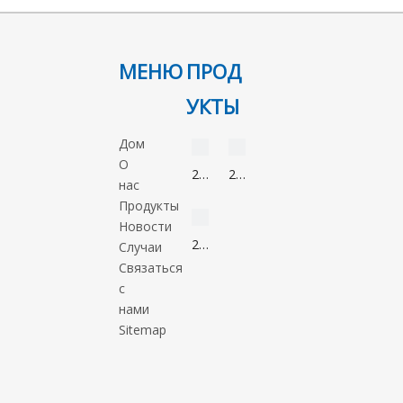
МЕНЮ
ПРОД
УКТЫ
видео
видео
Дом
О
2-
2-
нас
Нонанон
Метил-5-
видео
Продукты
821-
нитроимидазол
Новости
55-
88054-
2-
Случаи
6
22-
Метил-1-
Связаться
2
пропанол
с
78-
нами
83-
Sitemap
1