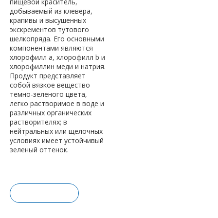
пищевой краситель,
добываемый из клевера,
крапивы и высушенных
экскрементов тутового
шелкопряда. Его основными
компонентами являются
хлорофилл а, хлорофилл b и
хлорофиллин меди и натрия.
Продукт представляет
собой вязкое вещество
темно-зеленого цвета,
легко растворимое в воде и
различных органических
растворителях; в
нейтральных или щелочных
условиях имеет устойчивый
зеленый оттенок.
Запрос це
ны